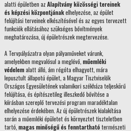
alatti épületben az
Alapítvány közösségi tereinek
és képzési központjának
elhelyezése, az épület
felújítási terveinek elkészítésével és az egyes tervezett
funkciók ellátásához szükséges bővítmények
meghatározása, új épületrészek megtervezése.
A Tervpályázatra olyan pályaműveket várunk,
amelyekben megvalósul a meglévő,
műemléki
védelem
alatt álló, ám régóta elhagyott, mára
lepusztult állapotú épület, a Magyar Tisztviselők
Országos Egyesületének valamikori székháza teljeskörű
felújítása, és építészetileg illeszkedő bővítése a
kiírásban szereplő tervezési program maradéktalan
elhelyezése érdekében. Az új épületrészek kialakítása
során a műemléki épületet és környeztet tiszteletben
tartó,
magas minőségű és fenntartható
természeti