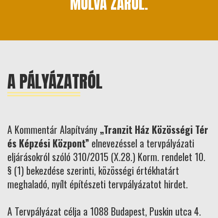
MÚLVA ZÁRUL.
A PÁLYÁZATRÓL
A Kommentár Alapítvány
„Tranzit Ház Közösségi Tér
és Képzési Központ”
elnevezéssel a tervpályázati
eljárásokról szóló 310/2015 (X.28.) Korm. rendelet 10.
§ (1) bekezdése szerinti, közösségi értékhatárt
meghaladó, nyílt építészeti tervpályázatot hirdet.
A Tervpályázat célja a 1088 Budapest, Puskin utca 4.